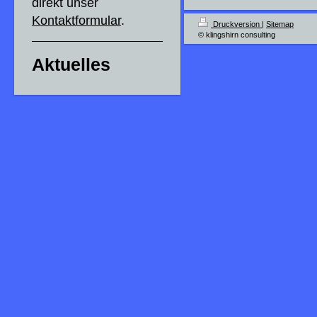
direkt unser
Kontaktformular
.
Druckversion
|
Sitemap
© klingshirn consulting
Aktuelles